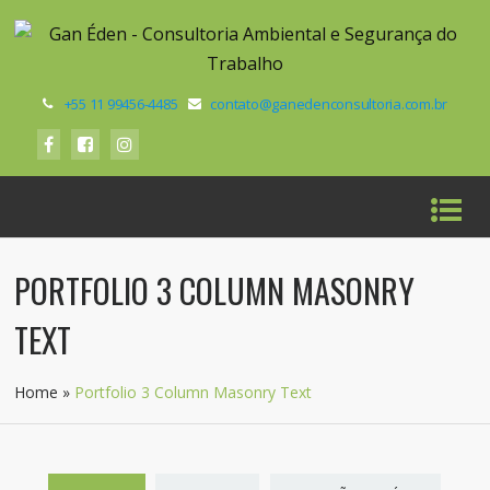
+55 11 99456-4485
contato@ganedenconsultoria.com.br
PORTFOLIO 3 COLUMN MASONRY
TEXT
Home
»
Portfolio 3 Column Masonry Text