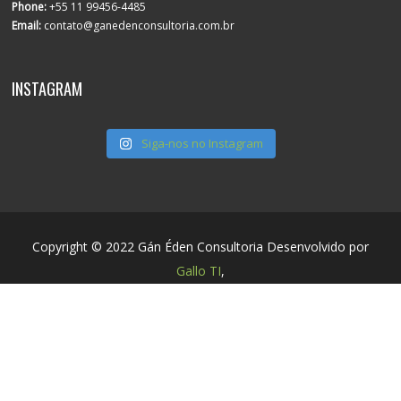
Phone:
+55 11 99456-4485
Email:
contato@ganedenconsultoria.com.br
INSTAGRAM
Siga-nos no Instagram
Copyright © 2022 Gán Éden Consultoria Desenvolvido por
Gallo TI
,
Hospedado por
Gallo TI HOST
Todos os Direitos
Reservados