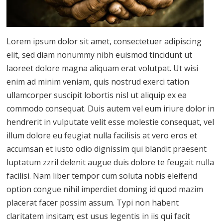
Lorem ipsum dolor sit amet, consectetuer adipiscing
elit, sed diam nonummy nibh euismod tincidunt ut
laoreet dolore magna aliquam erat volutpat. Ut wisi
enim ad minim veniam, quis nostrud exerci tation
ullamcorper suscipit lobortis nisl ut aliquip ex ea
commodo consequat. Duis autem vel eum iriure dolor in
hendrerit in vulputate velit esse molestie consequat, vel
illum dolore eu feugiat nulla facilisis at vero eros et
accumsan et iusto odio dignissim qui blandit praesent
luptatum zzril delenit augue duis dolore te feugait nulla
facilisi. Nam liber tempor cum soluta nobis eleifend
option congue nihil imperdiet doming id quod mazim
placerat facer possim assum. Typi non habent
claritatem insitam; est usus legentis in iis qui facit