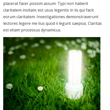
placerat facer possim assum. Typi non habent
claritatem insitam; est usus legentis in iis qui facit
eorum claritatem. Investigationes demonstraverunt
lectores legere me lius quod ii legunt saepius. Claritas
est etiam processus dynamicus.