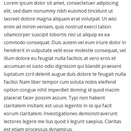
Lorem ipsum dolor sit amet, consectetuer adipiscing
elit, sed diam nonummy nibh euismod tincidunt ut
laoreet dolore magna aliquam erat volutpat. Ut wisi
enim ad minim veniam, quis nostrud exerci tation
ullamcorper suscipit lobortis nisl ut aliquip ex ea
commodo consequat. Duis autem vel eum iriure dolor in
hendrerit in vulputate velit esse molestie consequat, vel
illum dolore eu feugiat nulla facilisis at vero eros et
accumsan et iusto odio dignissim qui blandit praesent
luptatum zzril delenit augue duis dolore te feugait nulla
facilisi. Nam liber tempor cum soluta nobis eleifend
option congue nihil imperdiet doming id quod mazim
placerat facer possim assum. Typi non habent
claritatem insitam; est usus legentis in iis qui facit
eorum claritatem. Investigationes demonstraverunt
lectores legere me lius quod ii legunt saepius. Claritas
est etiam processus dynamicus.