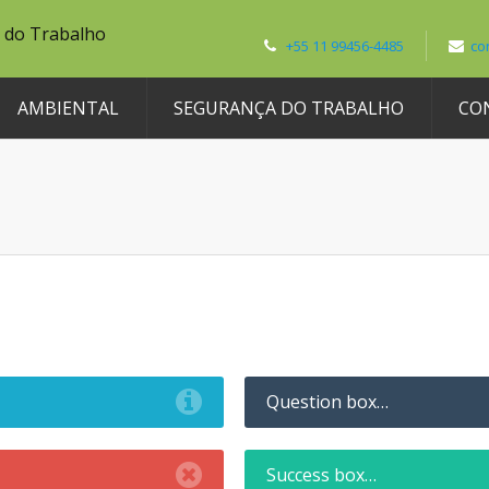
+55 11 99456-4485
co
AMBIENTAL
SEGURANÇA DO TRABALHO
CO
Question box…
Success box…