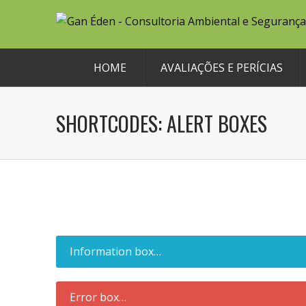
HOME
AVALIAÇÕES E PERÍCIAS
SHORTCODES: ALERT BOXES
Information box…
Error box…