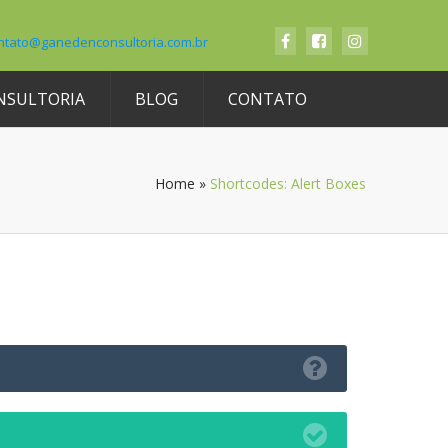
ntato@ganedenconsultoria.com.br
NSULTORIA
BLOG
CONTATO
Home
»
Shortcodes: Alert Boxes