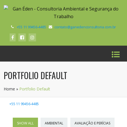
+55 11 99456-4485
contato@ganedenconsultoria.com.br
PORTFOLIO DEFAULT
Home
»
Portfolio Default
+55 11 99456-4485
contato@ganedenconsultoria.com.br
SHOW ALL
AMBIENTAL
AVALIAÇÃO E PERÍCIAS