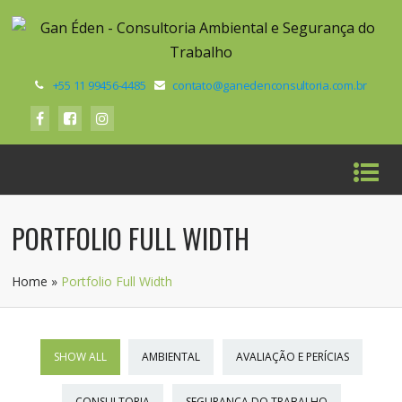
+55 11 99456-4485
contato@ganedenconsultoria.com.br
PORTFOLIO FULL WIDTH
Home
»
Portfolio Full Width
SHOW ALL
AMBIENTAL
AVALIAÇÃO E PERÍCIAS
CONSULTORIA
SEGURANÇA DO TRABALHO