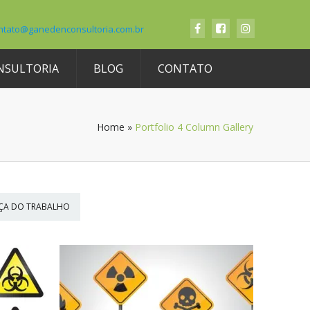
ntato@ganedenconsultoria.com.br
NSULTORIA
BLOG
CONTATO
Home
»
Portfolio 4 Column Gallery
ÇA DO TRABALHO