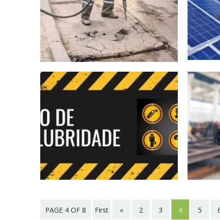
PAGE 4 OF 8
First
«
2
3
4
5