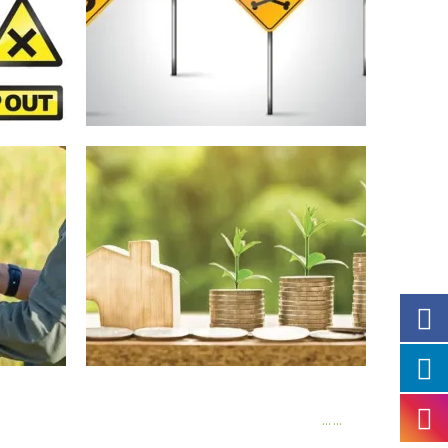
...
...