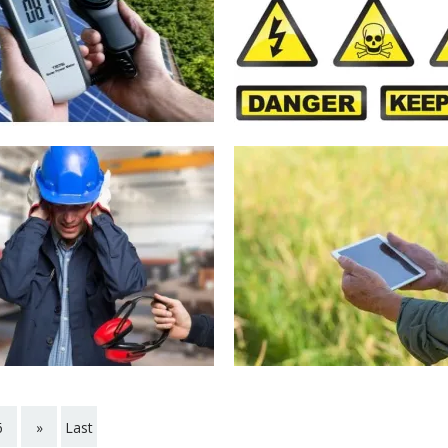
6
»
Last