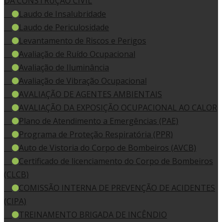
DA CONSTRUÇÃO CIVIL
Laudo de Insalubridade
Laudo de Periculosidade
Levantamento de Riscos e Perigos
Avaliação de Ruído Ocupacional
Avaliação de Iluminância
Avaliação de Vibração Ocupacional
AVALIAÇÃO DE AGENTES AMBIENTAIS
AVALIAÇÃO DA EXPOSIÇÃO OCUPACIONAL AO CALOR
Plano de Atendimento a Emergências (PAE)
Programa de Proteção Respiratória (PPR)
Auto de Vistoria do Corpo de Bombeiros (AVCB)
Certificado de licenciamento do Corpo de Bombeiros
(CLCB)
COMISSÃO INTERNA DE PREVENÇÃO DE ACIDENTES
(CIPA)
TREINAMENTO BRIGADA DE INCÊNDIO