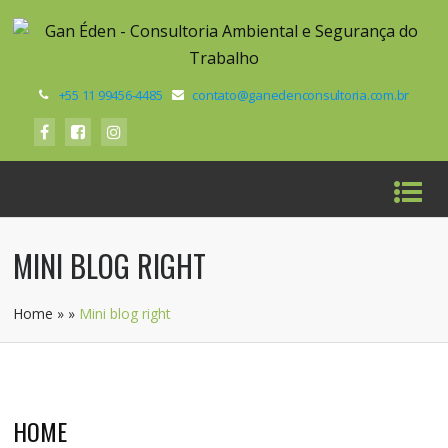
+55 11 99456-4485
contato@ganedenconsultoria.com.br
MINI BLOG RIGHT
Home
»
»
Mini blog right
HOME